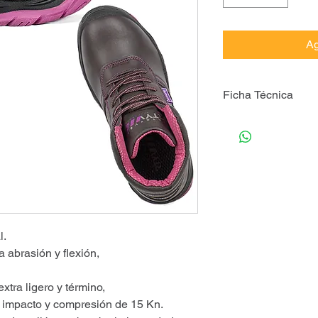
Ag
Ficha Técnica
Zapato seguridad H
l.
a abrasión y flexión,
tra ligero y término,
l impacto y compresión de 15 Kn.