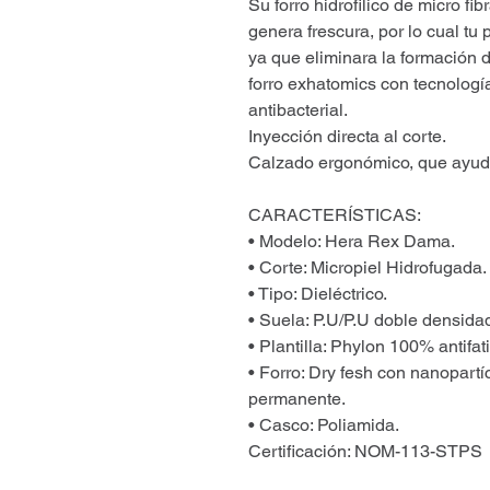
Su forro hidrofilico de micro f
genera frescura, por lo cual tu
ya que eliminara la formación 
forro exhatomics con tecnología
antibacterial.
Inyección directa al corte.
Calzado ergonómico, que ayudar
CARACTERÍSTICAS:
• Modelo: Hera Rex Dama.
• Corte: Micropiel Hidrofugada.
• Tipo: Dieléctrico.
• Suela: P.U/P.U doble densidad
• Plantilla: Phylon 100% antifati
• Forro: Dry fesh con nanopartíc
permanente.
• Casco: Poliamida.
Certificación: NOM-113-STPS