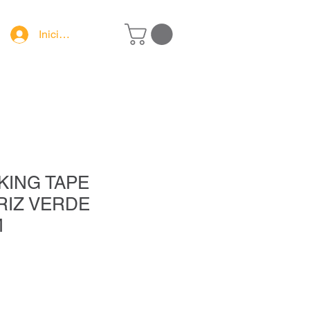
Iniciar sesión
KING TAPE
IZ VERDE
M