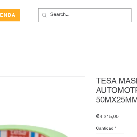
IENDA
TESA MAS
AUTOMOTR
50MX25M
Precio
₡4 215,00
Cantidad
*