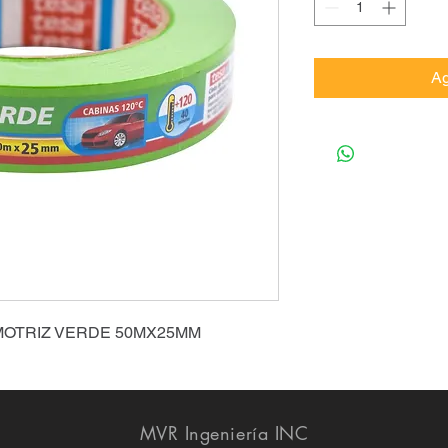
Ag
MOTRIZ VERDE 50MX25MM
MVR Ingeniería INC