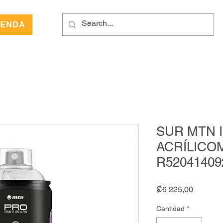
IENDA
SUR MTN 
ACRÍLICO
R52041409
Precio
₡6 225,00
Cantidad
*