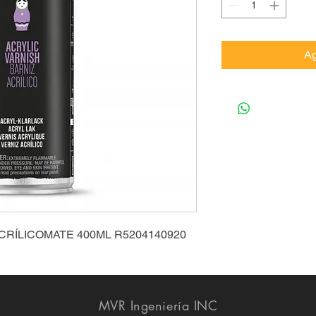
Ag
CRÍLICOMATE 400ML R5204140920
MVR Ingeniería INC