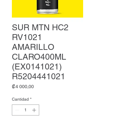
SUR MTN HC2
RV1021
AMARILLO
CLARO400ML
(EX0141021)
R5204441021
Precio
₡4 000,00
Cantidad
*
Agregar al carrito