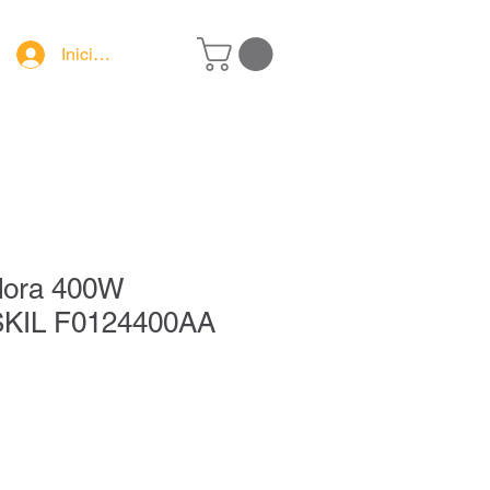
Iniciar sesión
adora 400W
KIL F0124400AA