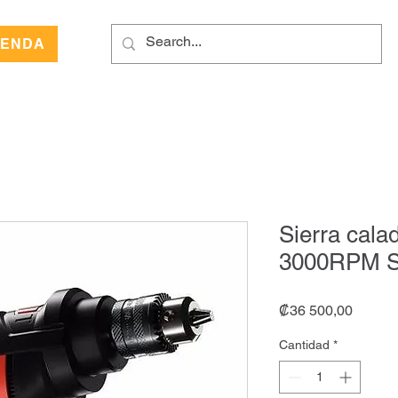
IENDA
Sierra cal
3000RPM S
Precio
₡36 500,00
Cantidad
*