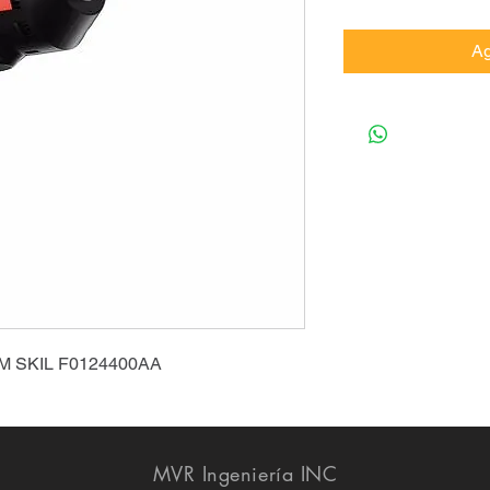
Ag
PM SKIL F0124400AA
MVR Ingeniería INC