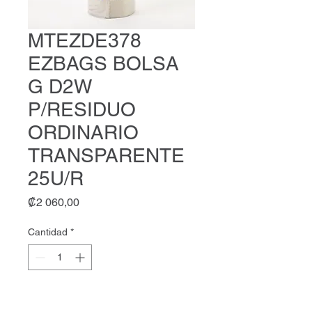
MTEZDE378
EZBAGS BOLSA
G D2W
P/RESIDUO
ORDINARIO
TRANSPARENTE
25U/R
Precio
₡2 060,00
Cantidad
*
Agregar al carrito