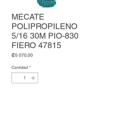
MECATE
POLIPROPILENO
5/16 30M PIO-830
FIERO 47815
Precio
₡5 070,00
Cantidad
*
Agregar al carrito
MECATE POLIPROPILENO 5/16
30M PIO-830 FIERO 47815