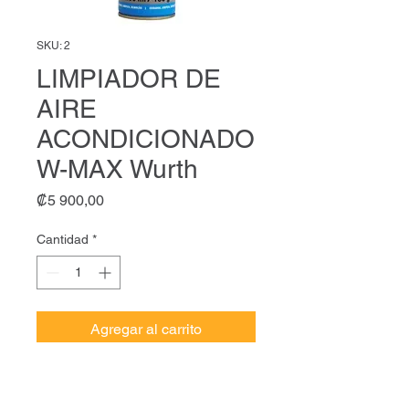
SKU: 2
LIMPIADOR DE
AIRE
ACONDICIONADO
W-MAX Wurth
Precio
₡5 900,00
Cantidad
*
Agregar al carrito
Desinfecta y elimina las bacterias
y los hongos causados por el