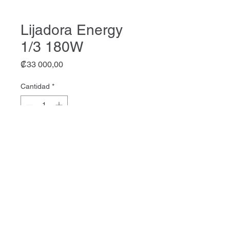
Lijadora Energy
1/3 180W
Precio
₡33 000,00
Cantidad
*
Agregar al carrito
MVR Ingeniería INC
Todos los derechos reservados