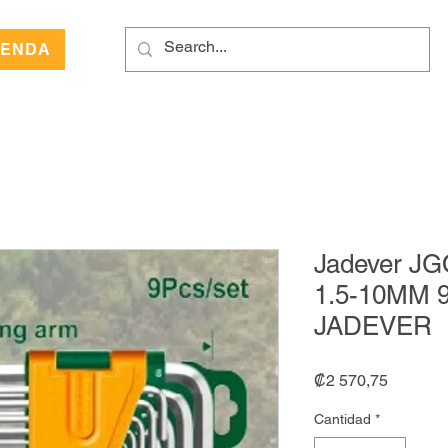
IENDA
Jadever J
1.5-10MM 
JADEVER
Precio
₡2 570,75
Cantidad
*