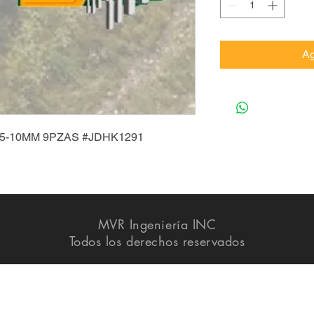
Ag
1.5-10MM 9PZAS #JDHK1291
MVR Ingeniería INC
Todos los derechos reservados