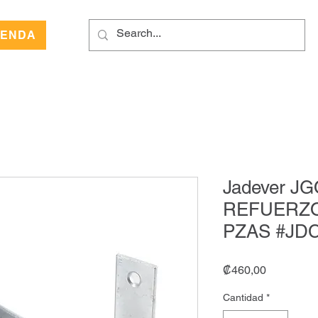
IENDA
Jadever 
REFUERZO 
PZAS #JD
Precio
₡460,00
Cantidad
*