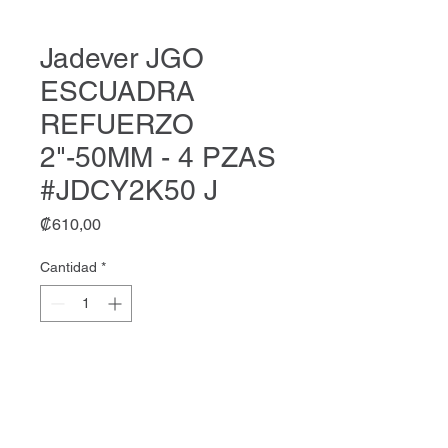
Jadever JGO
ESCUADRA
REFUERZO
2"-50MM - 4 PZAS
#JDCY2K50 J
Precio
₡610,00
Cantidad
*
Agregar al carrito
Jadever JGO ESCUADRA
REFUERZO 2"-50MM - 4 PZAS