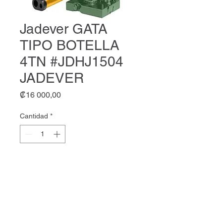
Jadever GATA
TIPO BOTELLA
4TN #JDHJ1504
JADEVER
Precio
₡16 000,00
Cantidad
*
Agregar al carrito
Jadever GATA TIPO BOTELLA
4TN #JDHJ1504 JADEVER