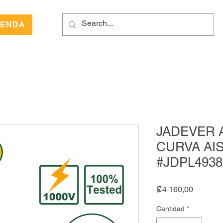
IENDA
JADEVER 
CURVA AIS
#JDPL4938
Precio
₡4 160,00
Cantidad
*