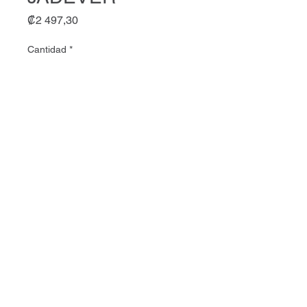
Precio
₡2 497,30
Cantidad
*
Agregar al carrito
Jadever ALICATE PRESION
PUNTA CURVA 7" #JDLP1107
JADEVER
MVR Ingeniería INC
Todos los derechos reservados