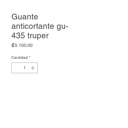
Guante
anticortante gu-
435 truper
Precio
₡5 100,00
Cantidad
*
Agregar al carrito
Guante anticortante gu-435 truper