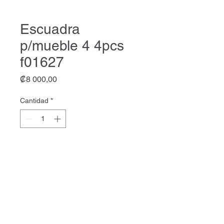
Escuadra
p/mueble 4 4pcs
f01627
Precio
₡8 000,00
Cantidad
*
Agregar al carrito
Escuadra p/mueble 4 4pcs
f01627