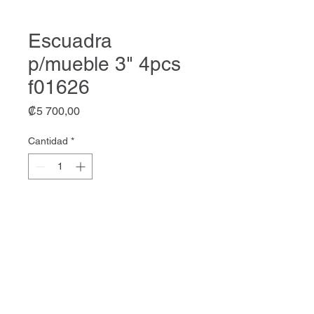
Escuadra
p/mueble 3" 4pcs
f01626
Precio
₡5 700,00
Cantidad
*
Agregar al carrito
Escuadra p/mueble 3" 4pcs
f01626