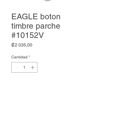
EAGLE boton
timbre parche
#10152V
Precio
₡2 035,00
Cantidad
*
Agregar al carrito
EAGLE boton timbre parche
#10152V