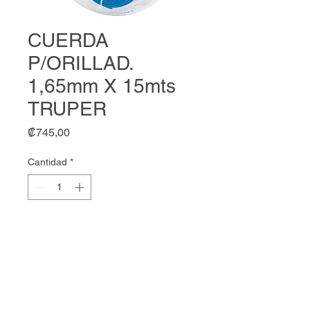
CUERDA
P/ORILLAD.
1,65mm X 15mts
TRUPER
Precio
₡745,00
Cantidad
*
Agregar al carrito
CUERDA P/ORILLAD. 1,65mm X
15mts TRUPER