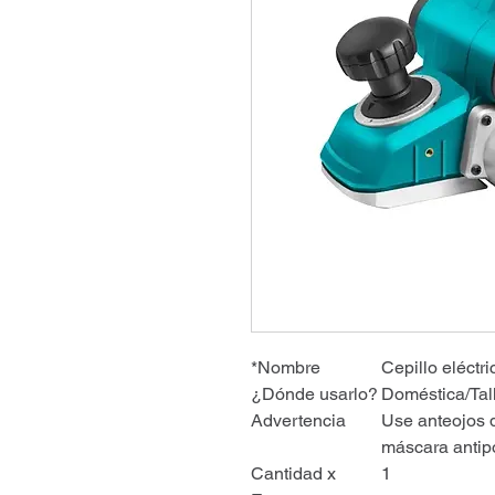
*Nombre
Cepillo eléctri
¿Dónde usarlo?
Doméstica/Tall
Advertencia
Use anteojos d
máscara antip
Cantidad x
1