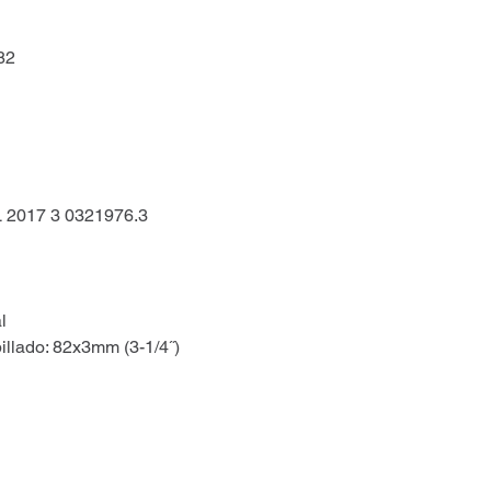
82
L 2017 3 0321976.3
S
l
illado: 82x3mm (3-1/4˝)