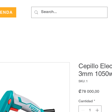
IENDA
Cepillo Elec
3mm 1050w 
SKU: 1
Precio
₡78 000,00
Cantidad
*