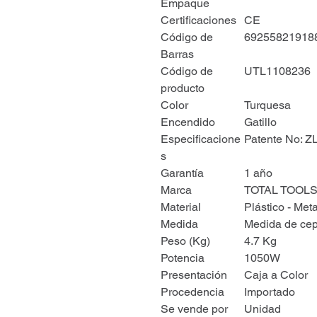
Empaque
Certificaciones
CE
Código de
69255821918
Barras
Código de
UTL1108236
producto
Color
Turquesa
Encendido
Gatillo
Especificacione
Patente No: Z
s
Garantía
1 año
Marca
TOTAL TOOL
Material
Plástico - Meta
Medida
Medida de cep
Peso (Kg)
4.7 Kg
Potencia
1050W
Presentación
Caja a Color
Procedencia
Importado
Se vende por
Unidad