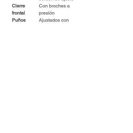
Cierre
Con broches a
frontal
presión
Puños
Ajustados con
elástico o broche
Longitud
Hasta media pierna
o rodilla
Resistencia
100% impermeable
al agua
Peso
500 – 700 g según
aproximado
talla y modelo
4. APLICACIONES COMUNES
Trabajos en exteriores durante
lluvia
Agricultura y ganadería
Construcción y obras civiles
Actividades portuarias o
pesqueras
Industria alimentaria y de