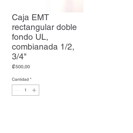
Caja EMT
rectangular doble
fondo UL,
combianada 1/2,
3/4"
Precio
₡500,00
Cantidad
*
Agregar al carrito
Caja EMT rectangular doble
fondo UL, combianada 1/2, 3/4"