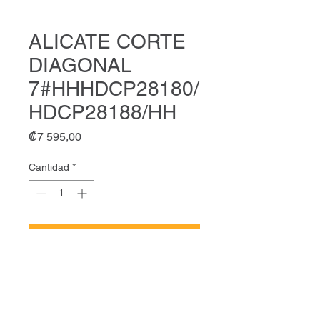
ALICATE CORTE
DIAGONAL
7#HHHDCP28180/
HDCP28188/HH
Precio
₡7 595,00
Cantidad
*
Agregar al carrito
ALICATE CORTE DIAGONAL
7#HHHDCP28180/HDCP28188/
HH