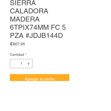
SIERRA
CALADORA
MADERA
6TPIX74MM FC 5
PZA #JDJB144D
Precio
₡807,95
Cantidad
*
Agregar al carrito
adever JGO SIERRA
CALADORA MADERA
6TPIX74MM FC 5 PZA
#JDJB144D